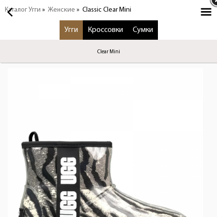
Каталог Угги
»
Женские
»
Classic Clear Mini
Угги
Кроссовки
Сумки
Clear Mini